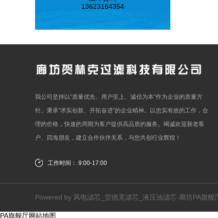
13623164354
我公司坚持以“质量优先、用户至上、诚信为本”作为企业的质量方
针。秉承“求实创新、开拓奋进”的企业精神。以忠实有效的工作，合
理的价格，快速的周期为客户提供高品质的服务。竭诚欢迎新老客
户、四海朋友，建立合作伙伴关系，与您共创行业辉煌！
工作时间： 9:00-17:00
Powered by
风电滤芯_贺德克滤芯_液压油滤芯-廊坊PA旗
PA旗舰厅
网站地图