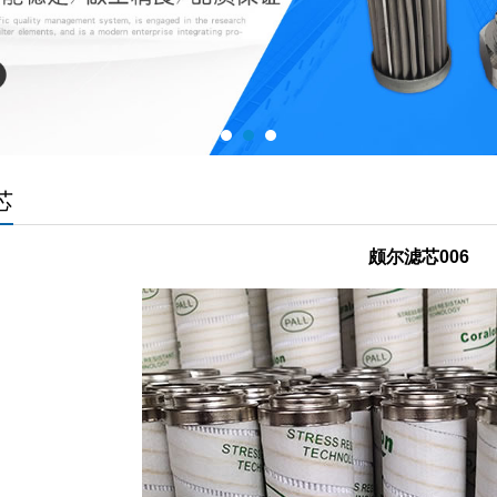
芯
颇尔滤芯006