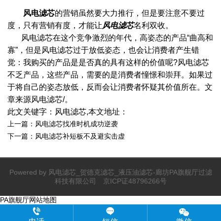
风电滤芯
的营销虽然要大力推行，但是要注意不要过
度，只有营销有度，才能让
风电滤芯
名利双收。
风电滤芯在这个竞争激烈的年代，高姿态的产品“曲高和
寡”，但是风电滤芯过于放低姿态，也会让消费者产生错
觉：我购买的产品是是否真的具有这样的价值呢?风电滤芯
不乏产品，这些产品，需要的是消费者憧憬和崇拜。如果过
于将自己的姿态放低，反而会让消费者怀疑其价值所在。文
章来源风电滤芯/。
此文关键字：风电滤芯,本文地址：
上一篇：
风电滤芯找准时机成功逆袭
下一篇：
风电滤芯补短板不及避实击虚
Powered by
风电滤芯_贺德克滤芯_液压油滤芯-廊坊PA旗舰厅过滤
科技有限公司
京ICP证48796266号
PA旗舰厅
网站地图